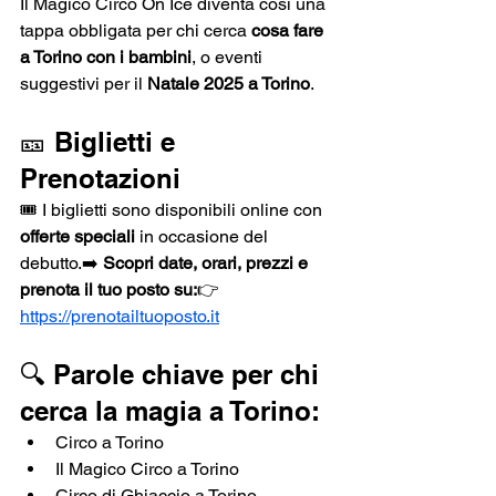
Il Magico Circo On Ice diventa così una 
tappa obbligata per chi cerca 
cosa fare 
a Torino con i bambini
, o eventi 
suggestivi per il 
Natale 2025 a Torino
.
🎫 Biglietti e 
Prenotazioni
🎟️ I biglietti sono disponibili online con 
offerte speciali
 in occasione del 
debutto.➡️ 
Scopri date, orari, prezzi e 
prenota il tuo posto su:
👉 
https://prenotailtuoposto.it
🔍 Parole chiave per chi 
cerca la magia a Torino:
Circo a Torino
Il Magico Circo a Torino
Circo di Ghiaccio a Torino