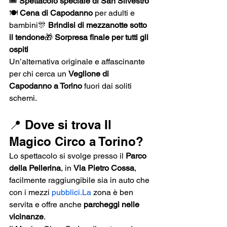
🎟️ 
Spettacolo speciale di San Silvestro
🍽️ 
Cena di Capodanno
 per adulti e 
bambini🎊 
Brindisi di mezzanotte sotto 
il tendone
🎁 
Sorpresa finale per tutti gli 
ospiti
Un’alternativa originale e affascinante 
per chi cerca un 
Veglione di 
Capodanno a Torino
 fuori dai soliti 
schemi.
📍 Dove si trova Il 
Magico Circo a Torino?
Lo spettacolo si svolge presso il 
Parco 
della Pellerina
, in 
Via Pietro Cossa
, 
facilmente raggiungibile sia in auto che 
con i mezzi 
pubblici.La
 zona è ben 
servita e offre anche 
parcheggi nelle 
vicinanze
.